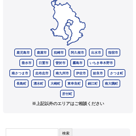
鹿児島市
鹿屋市
枕崎市
阿久根市
出水市
指宿市
垂水市
日置市
曽於市
霧島市
いちき串木野市
南さつま市
志布志市
南九州市
伊佐市
姶良市
さつま町
長島町
湧水町
大崎町
東串良町
錦江町
南大隅町
肝付町
※上記以外のエリアはご相談ください
検