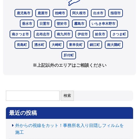
鹿児島市
鹿屋市
枕崎市
阿久根市
出水市
指宿市
垂水市
日置市
曽於市
霧島市
いちき串木野市
南さつま市
志布志市
南九州市
伊佐市
姶良市
さつま町
長島町
湧水町
大崎町
東串良町
錦江町
南大隅町
肝付町
※上記以外のエリアはご相談ください
検
索:
最近の投稿
外からの視線をカット！事務所名入り目隠しフィルムを
施工