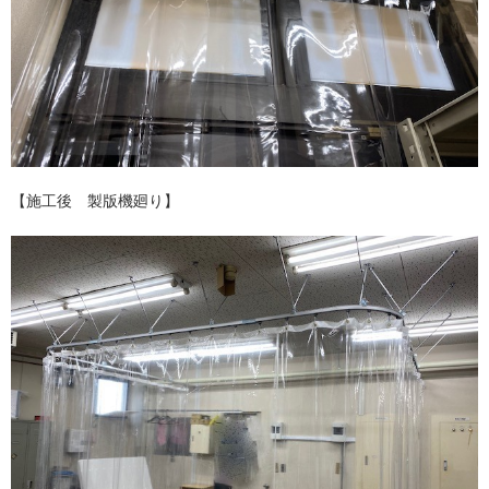
【施工後 製版機廻り】