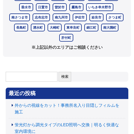
垂水市
日置市
曽於市
霧島市
いちき串木野市
南さつま市
志布志市
南九州市
伊佐市
姶良市
さつま町
長島町
湧水町
大崎町
東串良町
錦江町
南大隅町
肝付町
※上記以外のエリアはご相談ください
検
索:
最近の投稿
外からの視線をカット！事務所名入り目隠しフィルムを
施工
蛍光灯から調光タイプのLED照明へ交換｜明るく快適な
室内環境に