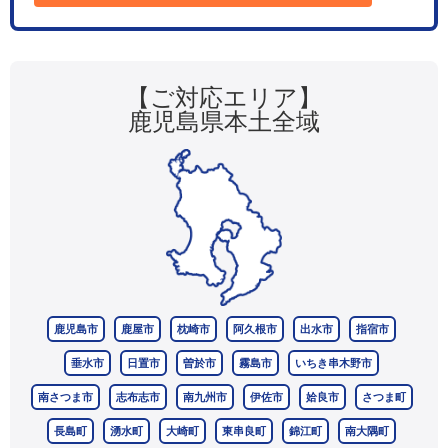
【ご対応エリア】
鹿児島県本土全域
鹿児島市
鹿屋市
枕崎市
阿久根市
出水市
指宿市
垂水市
日置市
曽於市
霧島市
いちき串木野市
南さつま市
志布志市
南九州市
伊佐市
姶良市
さつま町
長島町
湧水町
大崎町
東串良町
錦江町
南大隅町