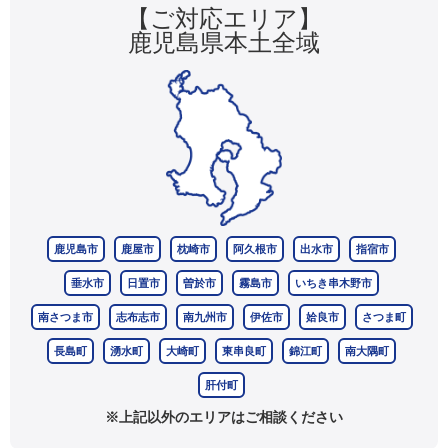
【ご対応エリア】
鹿児島県本土全域
鹿児島市
鹿屋市
枕崎市
阿久根市
出水市
指宿市
垂水市
日置市
曽於市
霧島市
いちき串木野市
南さつま市
志布志市
南九州市
伊佐市
姶良市
さつま町
長島町
湧水町
大崎町
東串良町
錦江町
南大隅町
肝付町
※上記以外のエリアはご相談ください