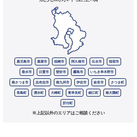
鹿児島市
鹿屋市
枕崎市
阿久根市
出水市
指宿市
垂水市
日置市
曽於市
霧島市
いちき串木野市
南さつま市
志布志市
南九州市
伊佐市
姶良市
さつま町
長島町
湧水町
大崎町
東串良町
錦江町
南大隅町
肝付町
※上記以外のエリアはご相談ください