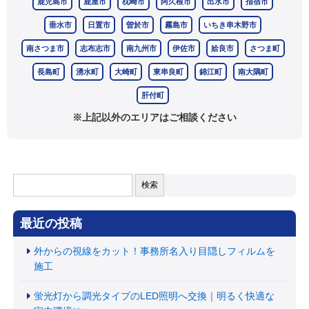
鹿児島市
鹿屋市
枕崎市
阿久根市
出水市
指宿市
垂水市
日置市
曽於市
霧島市
いちき串木野市
南さつま市
志布志市
南九州市
伊佐市
姶良市
さつま町
長島町
湧水町
大崎町
東串良町
錦江町
南大隅町
肝付町
※上記以外のエリアはご相談ください
検
索:
最近の投稿
外からの視線をカット！事務所名入り目隠しフィルムを
施工
蛍光灯から調光タイプのLED照明へ交換｜明るく快適な