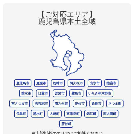
【ご対応エリア】
鹿児島県本土全域
鹿児島市
鹿屋市
枕崎市
阿久根市
出水市
指宿市
垂水市
日置市
曽於市
霧島市
いちき串木野市
南さつま市
志布志市
南九州市
伊佐市
姶良市
さつま町
長島町
湧水町
大崎町
東串良町
錦江町
南大隅町
肝付町
※上記以外のエリアはご相談ください