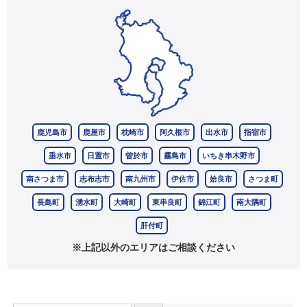
鹿児島市
鹿屋市
枕崎市
阿久根市
出水市
指宿市
垂水市
日置市
曽於市
霧島市
いちき串木野市
南さつま市
志布志市
南九州市
伊佐市
姶良市
さつま町
長島町
湧水町
大崎町
東串良町
錦江町
南大隅町
肝付町
※上記以外のエリアはご相談ください