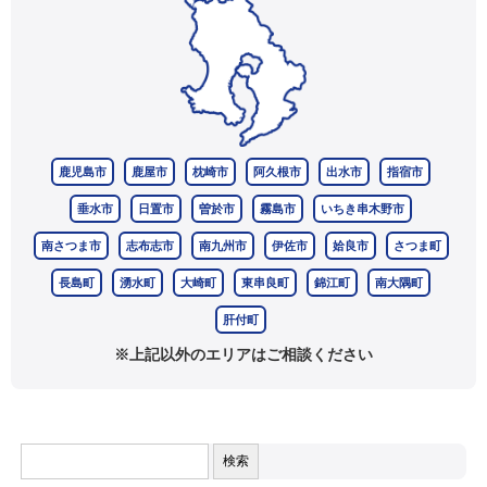
鹿児島市
鹿屋市
枕崎市
阿久根市
出水市
指宿市
垂水市
日置市
曽於市
霧島市
いちき串木野市
南さつま市
志布志市
南九州市
伊佐市
姶良市
さつま町
長島町
湧水町
大崎町
東串良町
錦江町
南大隅町
肝付町
※上記以外のエリアはご相談ください
検
索: