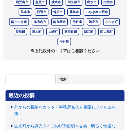
鹿児島市
鹿屋市
枕崎市
阿久根市
出水市
指宿市
垂水市
日置市
曽於市
霧島市
いちき串木野市
南さつま市
志布志市
南九州市
伊佐市
姶良市
さつま町
長島町
湧水町
大崎町
東串良町
錦江町
南大隅町
肝付町
※上記以外のエリアはご相談ください
検
索:
最近の投稿
外からの視線をカット！事務所名入り目隠しフィルムを
施工
蛍光灯から調光タイプのLED照明へ交換｜明るく快適な