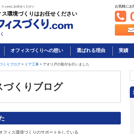
お気軽にお
り.comにお任せください
0
ィス環境づくりはお任せください
く
オフィスづくりへの想い
選ばれる理由
実績
づくりブログ
>
ドア工事
>
アオリ戸の取付を行いました
検
索
スづくりブログ
た
オフィス環境づくりのサポートをしている