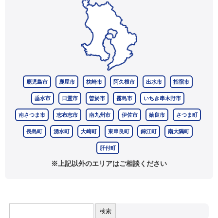
鹿児島市
鹿屋市
枕崎市
阿久根市
出水市
指宿市
垂水市
日置市
曽於市
霧島市
いちき串木野市
南さつま市
志布志市
南九州市
伊佐市
姶良市
さつま町
長島町
湧水町
大崎町
東串良町
錦江町
南大隅町
肝付町
※上記以外のエリアはご相談ください
検