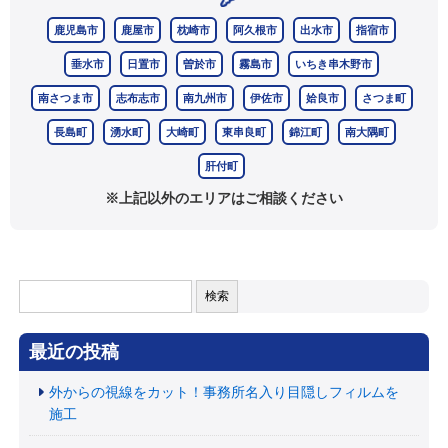
鹿児島市
鹿屋市
枕崎市
阿久根市
出水市
指宿市
垂水市
日置市
曽於市
霧島市
いちき串木野市
南さつま市
志布志市
南九州市
伊佐市
姶良市
さつま町
長島町
湧水町
大崎町
東串良町
錦江町
南大隅町
肝付町
※上記以外のエリアはご相談ください
検
索:
最近の投稿
外からの視線をカット！事務所名入り目隠しフィルムを
施工