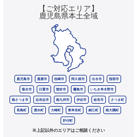
【ご対応エリア】
鹿児島県本土全域
鹿児島市
鹿屋市
枕崎市
阿久根市
出水市
指宿市
垂水市
日置市
曽於市
霧島市
いちき串木野市
南さつま市
志布志市
南九州市
伊佐市
姶良市
さつま町
長島町
湧水町
大崎町
東串良町
錦江町
南大隅町
肝付町
※上記以外のエリアはご相談ください