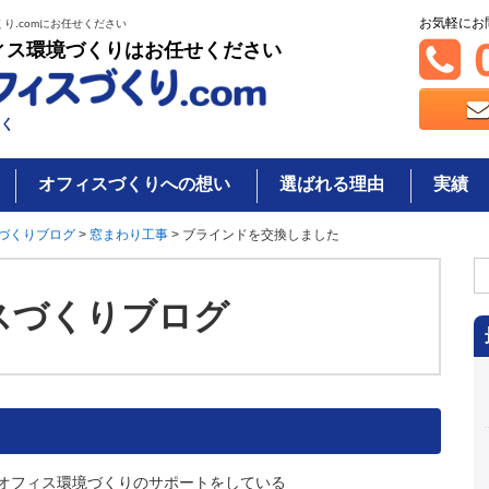
お気軽にお
り.comにお任せください
0
ィス環境づくりはお任せください
く
オフィスづくりへの想い
選ばれる理由
実績
づくりブログ
>
窓まわり工事
>
ブラインドを交換しました
検
索
スづくりブログ
オフィス環境づくりのサポートをしている