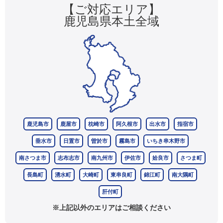
【ご対応エリア】
鹿児島県本土全域
鹿児島市
鹿屋市
枕崎市
阿久根市
出水市
指宿市
垂水市
日置市
曽於市
霧島市
いちき串木野市
南さつま市
志布志市
南九州市
伊佐市
姶良市
さつま町
長島町
湧水町
大崎町
東串良町
錦江町
南大隅町
肝付町
※上記以外のエリアはご相談ください