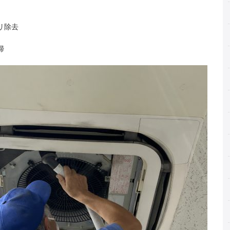
リ除去
掃