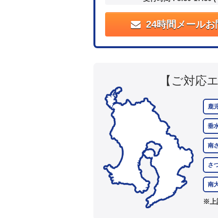
24時間メールお
【ご対応
鹿
垂
南
さ
南
※上