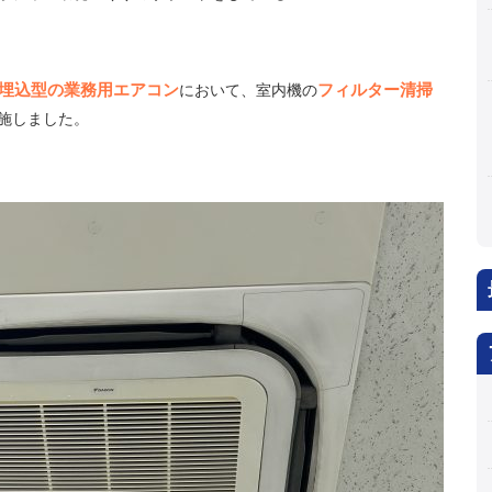
埋込型の業務用エアコン
フィルター清掃
において、室内機の
施しました。