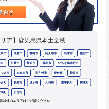
問合せ
エリア】
鹿児島県本土全域
児島市
鹿屋市
枕崎市
阿久根市
出水市
指宿市
水市
日置市
曽於市
霧島市
いちき串木野市
さつま市
志布志市
南九州市
伊佐市
姶良市
つま町
長島町
湧水町
大崎町
東串良町
錦江町
大隅町
肝付町
記以外のエリアはご相談ください