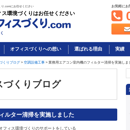
お気軽にお
り.comにお任せください
0
ィス環境づくりはお任せください
く
オフィスづくりへの想い
選ばれる理由
実績
づくりブログ
>
空調設備工事
>
業務用エアコン室内機のフィルター清掃を実施しま
検
索
スづくりブログ
ィルター清掃を実施しました
オフィス環境づくりのサポートをしている