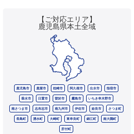
【ご対応エリア】
鹿児島県本土全域
鹿児島市
鹿屋市
枕崎市
阿久根市
出水市
指宿市
垂水市
日置市
曽於市
霧島市
いちき串木野市
南さつま市
志布志市
南九州市
伊佐市
姶良市
さつま町
長島町
湧水町
大崎町
東串良町
錦江町
南大隅町
肝付町