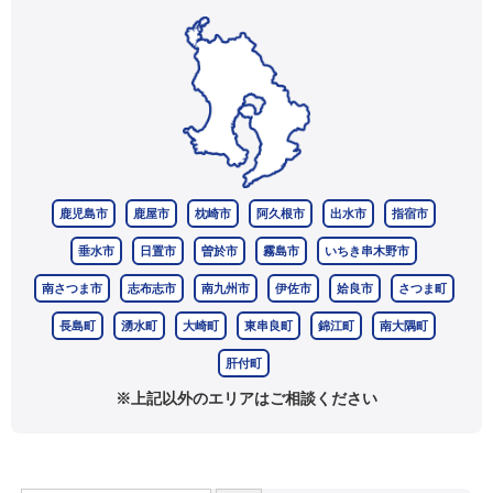
鹿児島市
鹿屋市
枕崎市
阿久根市
出水市
指宿市
垂水市
日置市
曽於市
霧島市
いちき串木野市
南さつま市
志布志市
南九州市
伊佐市
姶良市
さつま町
長島町
湧水町
大崎町
東串良町
錦江町
南大隅町
肝付町
※上記以外のエリアはご相談ください