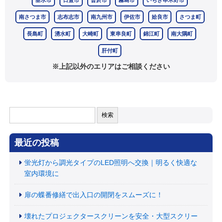
垂水市
日置市
曽於市
霧島市
いちき串木野市
南さつま市
志布志市
南九州市
伊佐市
姶良市
さつま町
長島町
湧水町
大崎町
東串良町
錦江町
南大隅町
肝付町
※上記以外のエリアはご相談ください
検
索:
最近の投稿
蛍光灯から調光タイプのLED照明へ交換｜明るく快適な
室内環境に
扉の蝶番修繕で出入口の開閉をスムーズに！
壊れたプロジェクタースクリーンを安全・大型スクリー